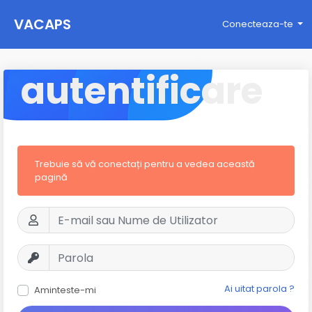
VACAPS
Conecteaza-te
autentificare
Trebuie să vă conectați pentru a vedea această
pagină
Ai uitat parola ?
Aminteste-mi