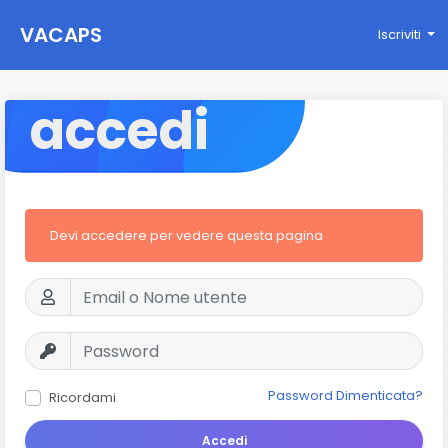
VACAPS
Iscriviti
accedi
Devi accedere per vedere questa pagina
Password Dimenticata?
Ricordami
Accedi