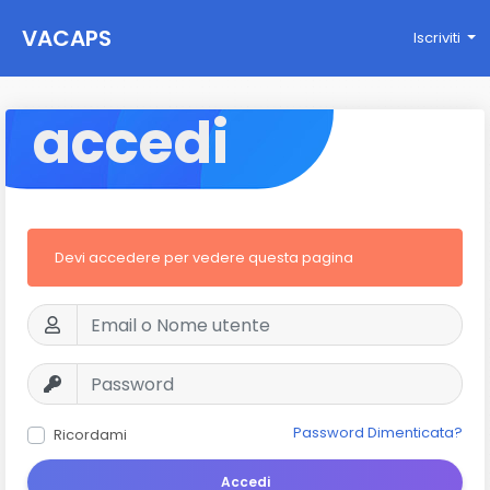
VACAPS
Iscriviti
accedi
Devi accedere per vedere questa pagina
Password Dimenticata?
Ricordami
Accedi